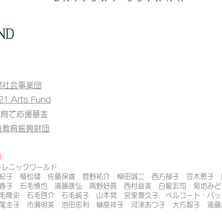
聞社会事業団
 Arts Fund
子育て応援基金
童教育振興財団
）
戸トレニックワールド
紀子 植松健 佐藤保雄 菅野祐介 柳田誠二 西方郁子 笠木恵子 
崎春子 石毛慎也 遠藤康弘 高野好眞
西村益美 白髪宏司
菊地み
石毛隆史 石毛啓介 石毛純子 山本晃 宮里喜久子 ベルコート・バ
長尾圭子 市瀬明美
池田忠利 榊原祥子
河津あつ子 大方智子 遠