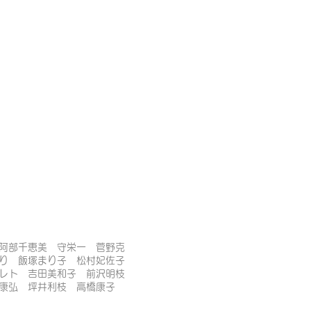
阿部千恵美 守栄一 菅野克
どり 飯塚まり子 松村妃佐子
ッレト 吉田美和子 前沢明枝
藤康弘 坪井利枝 高橋康子