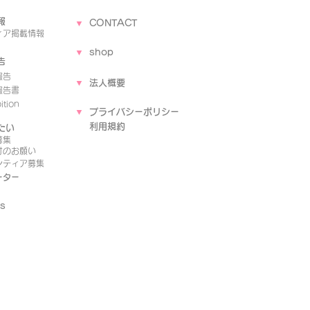
報
▼
CONTACT
ィア
掲載情報
▼
shop
告
報告
▼
法人概要
報告書
tion
▼
プライバシーポリシー
​
利用規約
たい
募集
付のお願い
ンティア募集
ーター
s