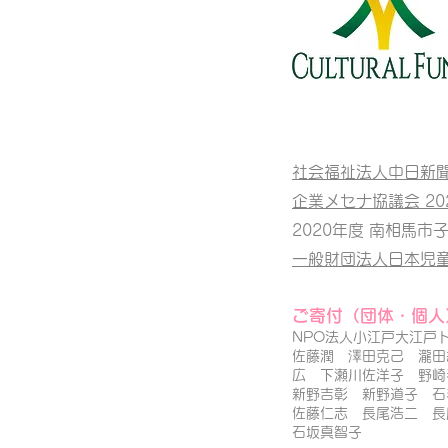
社会福祉法人中日新
企業メセナ協議会 2021
2020年度 南相馬市
一般財団法人日本児
ご寄付（団体・
個人
NPO法人小江戸大江
佐藤潤 澤田克己 瀧田
広 下瀬川佐洋子 野
新野吉彰 新野道子 
佐藤仁志 長尾浩二 
石坂真智子