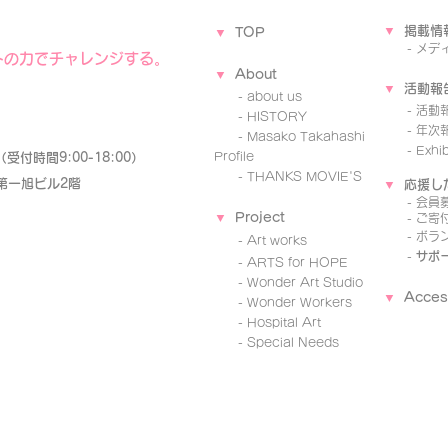
▼
掲載情
▼
TOP
-
メデ
トの力でチャレンジする。
▼
A
b
o
ut
▼
活動報
- about us
-
活動
- ​HISTORY
- 年次
-
Masako Takahashi
- Exhibi
Profile
85（受付時間9:00-18:00）
-
THANKS MOVIE'S
 第一旭ビル2階
▼
応援し
-
会員
▼
Project
-
ご寄
-
ボラ
-
Art works
-
サポ
-
ARTS for HOPE
-
Wo
nder Art Studio
▼
Acces
-
Wonder Workers
-
Hospital Art
-
Special Needs