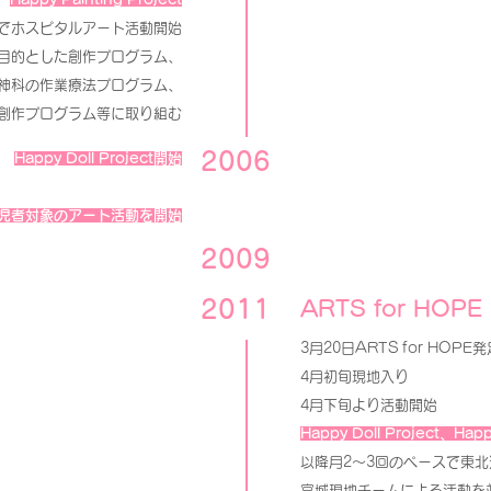
でホスピタルアート活動開始
目的とした創作プログラム、
神科の作業療法プログラム、
創作プログラム等に取り組む
2006
Happy Doll Project開始
児者対象のアート活動を開始
2009
2011
ARTS for HOPE
3月20日ARTS for HOPE発
4月初旬現地入り
4月下旬より活動開始
Happy Doll Project、Happ
以降月2～3回のペースで東北
宮城現地チームによる活動を