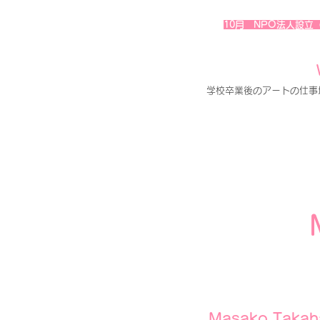
10月 NPO法人設立
学校卒業後のアートの仕事
Masako Takaha