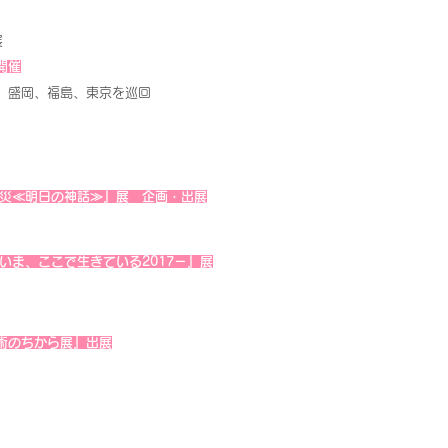
展
開催
、盛岡、福島、東京を巡回
震災≪明日の神話≫』展 企画・出展
いま、ここで生きている2017－』展
術のちから展』出展