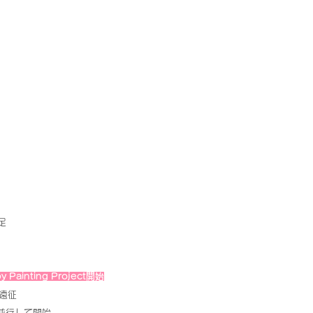
足
y Painting Project開始
遠征
並行して開始