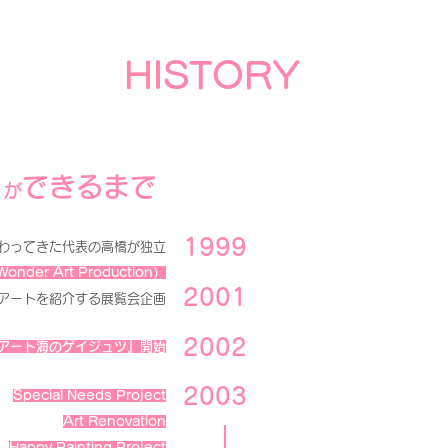
​HISTORY
t
できるまで
が
​1999
わってきた代表の高橋が独立
der Art Production）
2001
のアートを紹介する展覧会企画
2002
アート海のゲイジュツ』開始
2003
Special Needs Project
Art Renovation
Happy Painting Project