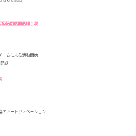
海のゲイジュツ』開始
チームによる活動開始
局開設
始
堂のアートリノベーション