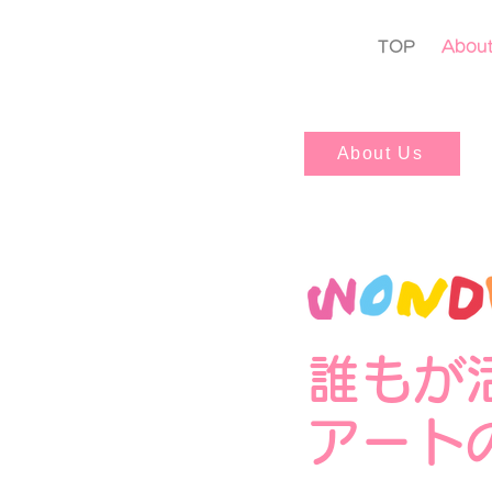
TOP
Abou
About Us
誰もが
アート