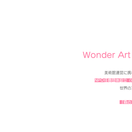
Wonder Ar
美術館運営に携
NPO任意団体設立（Won
​世界
『森の