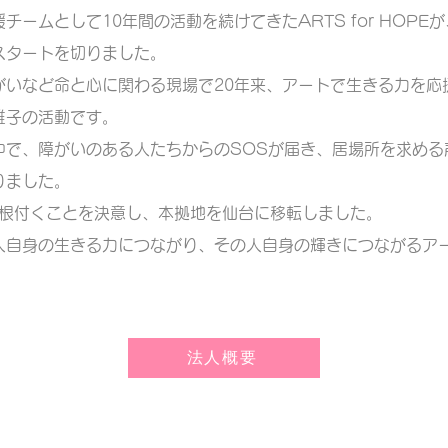
ームとして10年間の活動を続けてきたARTS for HOPEが
スタートを切りました。
がいなど命と心に関わる現場で20年来、アートで生きる力を
応
雅子の活動です。
中で、障がいのある人たちからのSOSが届き、
居場所を求める
りました。
に根付くことを決意し、本拠地を仙台に移転しました。
人自身の生きる力につながり、
その人自身の輝きにつながるア
。
法人概要