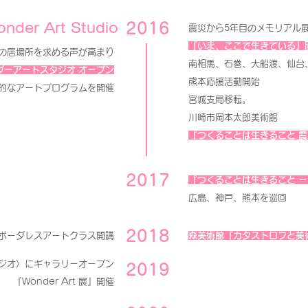
2016
nder Art Studio
震災から5年目のメモリアル
『いま、ここで生きている』
の居場所を求める声が高まり
南相馬、石巻、大船渡、仙台
ダーアートスタジオ オープン
熊本応援活動開始
的なアートプログラムを開催
宮城支局移転。
川崎市岡本太郎美術館
『つくることは生きること 
2017
『つくることは生きること －
広島、神戸、熊本を巡回
2018
ボーダレスアートクラス開講
森美術館『カタストロフと美
ジオ〉にギャラリーオープン
2019
『Wonder Art 展』開催