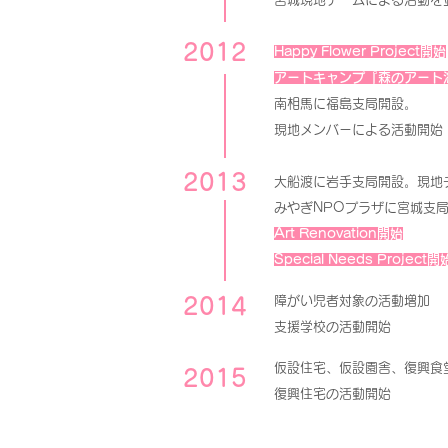
2012
Happy Flower Project開始
アートキャンプ『森のアート
南相馬に福島支局開設。
現地メンバーによる活動開始
2013
大船渡に岩手支局開設。現地
みやぎNPOプラザに宮城支
Art Renovation開始
Special Needs Project開
2014
障がい児者対象の活動増加
支援学校の活動開始
仮設住宅、仮設園舎、復興食
2015
復興住宅の活動開始