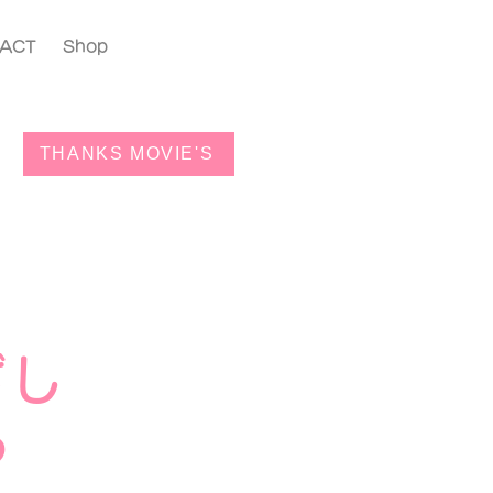
ACT
Shop
THANKS MOVIE'S
めざし
る