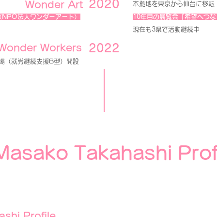
2020
Wonder Art
本拠地を東京から仙台に移転
（NPO法人ワンダーアート）
10年目の展覧会『希望へつ
現在も3県で活動継続中
2022
Wonder Workers
場（就労継続支援B型）開設
Masako Takahashi Prof
shi Profile