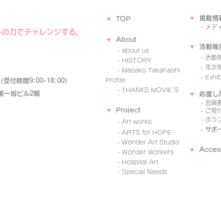
▼
掲載情
▼
TOP
-
メデ
トの力でチャレンジする。
▼
A
b
o
ut
▼
活動報
- about us
-
活動
- ​HISTORY
- 年次
-
Masako Takahashi
- Exhibi
Profile
85（受付時間9:00-18:00）
-
THANKS MOVIE'S
 第一旭ビル2階
▼
応援し
-
会員
▼
Project
-
ご寄
-
ボラ
-
Art works
-
サポ
-
ARTS for HOPE
-
Wo
nder Art Studio
▼
Acces
-
Wonder Workers
-
Hospital Art
-
Special Needs