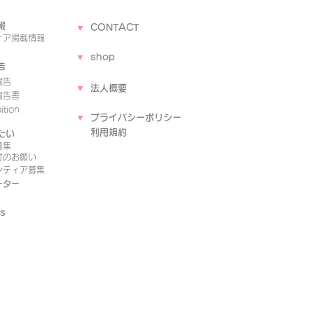
報
▼
CONTACT
ィア
掲載情報
▼
shop
告
報告
▼
法人概要
報告書
tion
▼
プライバシーポリシー
​
利用規約
たい
募集
付のお願い
ンティア募集
ーター
s