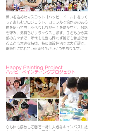
願いを込めたマスコット「ハッピードール」をつく
って楽しむプロジェクト。カラフルで温かみのある
布を使っておしゃべりしながら手を動かすと、会話
も弾み、気持ちがリラックスします。子どもから高
齢の方々まで、年代も性別も問わず誰でも参加でき
ることも大きな特徴。特に仮設住宅では大好評で、
継続的に訪れている集会所がいくつもあります。
Happy Painting Project
ハッピーペインティングプロジェクト
心も体も解放して皆で一緒に大きなキャンバスに絵