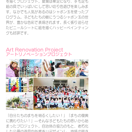
を描くプロジェクト。夏場は裸足になり、手も足も
絵の具でいっぱいにして思い切り色遊びを楽しみま
す。なかでも人気があるのはシャボン玉を使ったプ
ログラム。子どもたちの眼にうつるシャボン玉の世
界が、豊かな色彩で表現されます。長く張り巡らせ
たビニールシートに絵を描くハッピーペインティン
グも好評です。
Art Renovation Project
アートリノベーションプロジェクト
「自分たちのまちを明るくしたい！」「まちの復興
に携わりたい！」―そんな子どもたちの思いから始
まったプロジェクト。自治体の協力のもと、老朽化
した公園の遊具や外壁をリデザインし、地域の皆さ