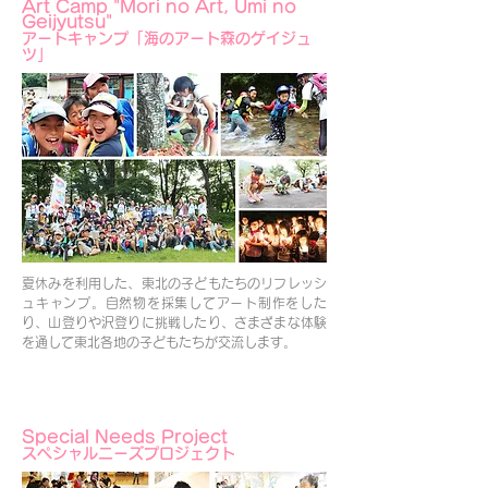
Art Camp "Mori no Art, Umi no
Geijyutsu"
アートキャンプ「海のアート森のゲイジュ
ツ」
夏休みを利用した、東北の子どもたちのリフレッシ
ュキャンプ。自然物を採集してアート制作をした
り、山登りや沢登りに挑戦したり、さまざまな体験
を通して東北各地の子どもたちが交流します。
Special Needs Project
スペシャルニーズプロジェクト