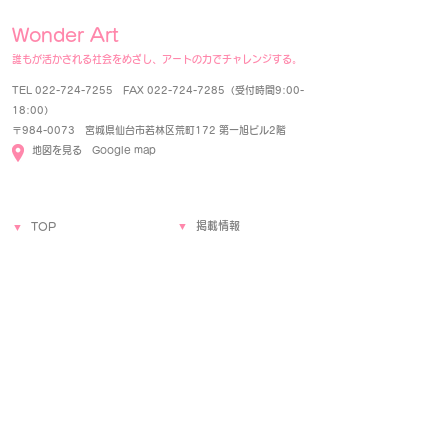
Wonder Art
誰もが活かされる社会をめざし、アートの力でチャレンジする。
TEL
022-724-7255
FAX
022-724-7285
（受付時間9:00-
18:00）
〒984-0073 宮城県仙台市若林区荒町172 第一旭ビル2階
​
地図を見る Google map
▼
掲載情報
▼
TOP
-
メディア
掲載情報
▼
A
b
o
ut
▼
活動報告
- about us
-
活動報告
- ​HISTORY
- 年次報告書
-
Masako Takahashi
- Exhibition
Profile
-
THANKS MOVIE'S
▼
応援したい
-
会員募集
▼
Project
-
ご寄付のお願い
-
ボランティア募集
-
Art works
-
サポーター
-
ARTS for HOPE
-
Wo
nder Art Studio