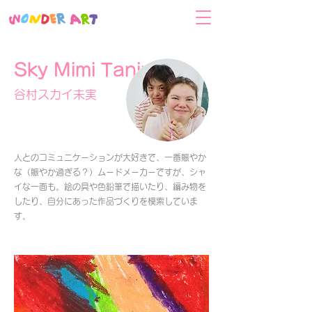
Sky Mimi Tanimura
谷村スカイ未実
人とのコミュニケーションが大好きで、一番賑やか
な（賑やか過ぎる？）ムードメーカーですが、シャ
イな一面も。絵の具や色鉛筆で描いたり、編み物を
したり、自分にあった作品づくりを模索していま
す。