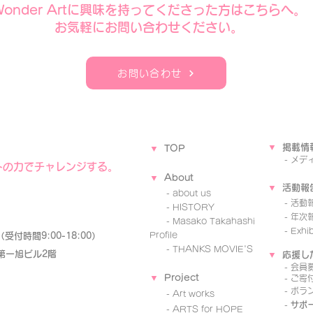
​Wonder Artに興味を持ってくださった方はこちらへ。
​お気軽にお問い合わせください。
お問い合わせ
▼
掲載情
▼
TOP
-
メデ
トの力でチャレンジする。
▼
A
b
o
ut
▼
活動報
- about us
-
活動
- ​HISTORY
- 年次
-
Masako Takahashi
- Exhibi
Profile
85（受付時間9:00-18:00）
-
THANKS MOVIE'S
 第一旭ビル2階
▼
応援し
-
会員
▼
Project
-
ご寄
-
ボラ
-
Art works
-
サポ
-
ARTS for HOPE