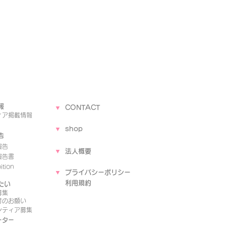
報
▼
CONTACT
ィア
掲載情報
▼
shop
告
報告
▼
法人概要
報告書
tion
▼
プライバシーポリシー
​
利用規約
たい
募集
付のお願い
ンティア募集
ーター