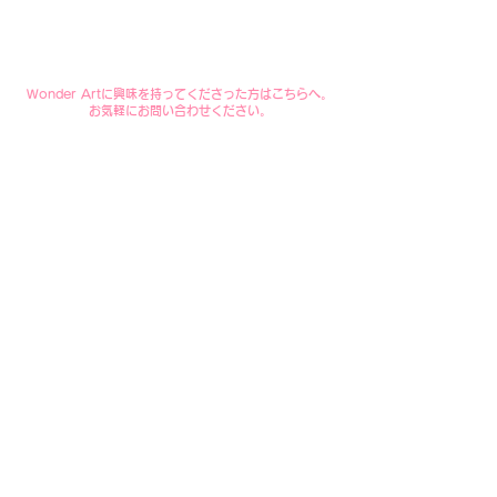
​Wonder Artに興味を持ってくださった方はこちらへ。
​お気軽にお問い合わせください。
お問い合わせ
Wonder Art
誰もが活かされる社会をめざし、アートの力でチャレンジする。
TEL
022-724-7255
FAX
022-724-7285
（受付時間9:00-
18:00）
〒984-0073 宮城県仙台市若林区荒町172 第一旭ビル2階
​
地図を見る Google map
▼
掲載情報
▼
TOP
-
メディア
掲載情報
▼
A
b
o
ut