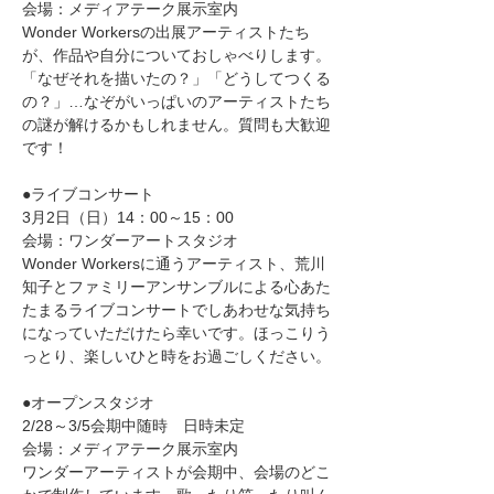
会場：メディアテーク展示室内
Wonder Workersの出展アーティストたち
が、作品や自分についておしゃべりします。
「なぜそれを描いたの？」「どうしてつくる
の？」…なぞがいっぱいのアーティストたち
の謎が解けるかもしれません。質問も大歓迎
です！
●ライブコンサート　　
3月2日（日）14：00～15：00　
会場：ワンダーアートスタジオ
Wonder Workersに通うアーティスト、荒川
知子とファミリーアンサンブルによる心あた
たまるライブコンサートでしあわせな気持ち
になっていただけたら幸いです。ほっこりう
っとり、楽しいひと時をお過ごしください。
●オープンスタジオ　　
2/28～3/5会期中随時　日時未定　
会場：メディアテーク展示室内
ワンダーアーティストが会期中、会場のどこ