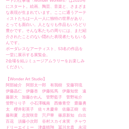
ートの仕事場〈Wonder Workers〉は2020年
にスタート。絵画、陶芸、音楽と、さまざま
な表現が生まれています。ここに通うアーテ
ィストたちは一人一人に独特の世界があり、
とっても面白い。人となりも作品もいろどり
豊かです。そんな私たちの周りには、まだ紹
介されたことのない隠れた表現者たちもいる
んです。
ボーダレスなアーティスト、53名の作品を
一堂に展示する展覧会。
2会場を結ぶミュージアムラリーをお楽しみ
ください。
【Wonder Art Studio】
阿部綾介　阿部太一郎　有我樹　安藤羽琉　
伊藤晶仁　伊藤杏　伊藤拓馬　伊藤知世　遠
藤新大　加藤かれん　管野藍子　菅野祐介　
管野りり子　小石澤颯南　西條青空　齋藤勇
太　櫻井彩英子　佐々木慶幸　佐藤正樹　佐
藤和夏　志賀咲音　宍戸華　篠原新知　白出
百花　須藤小次郎　谷村スカイ未実　チャウ
ドリーエイミー　津森晴翔　冨川允貴　永沼