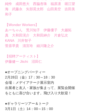
純怜　成田悠大　西脇杏珠　福原凛　堀江望
海　武藤永　矢部晃太郎　山田美空　吉田美
和子
【Wonder Workers】
あーちゃん　荒川知子　伊藤優子　大越拓
真　大和田滉介　大和田紳介　片倉弘次　
KANA　川井智子　
菅原早貴　清宮玲　細川隆之介　　
【招聘アーティスト】
伊藤健一 Jitchi　沼田仁
●オープニングパーティー　　
2月28日（金）17：30～18：30　
会場：メデイアテーク展示室内
出展者と友人・家族が集まって、展覧会開催
をともに喜び合います。飛び入り大歓迎！
●ギャラリーツアー＆トーク　　
3月1日（土）14：00～15：00　