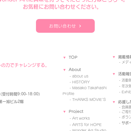
​お気軽にお問い合わせください。
お問い合わせ
▼
掲載情
▼
TOP
-
メデ
トの力でチャレンジする。
▼
A
b
o
ut
▼
活動報
- about us
-
活動
- ​HISTORY
- 年次
-
Masako Takahashi
- Exhibi
Profile
85（受付時間9:00-18:00）
-
THANKS MOVIE'S
 第一旭ビル2階
▼
応援し
-
会員
▼
Project
-
ご寄
-
ボラ
-
Art works
-
サポ
-
ARTS for HOPE
-
Wo
nder Art Studio