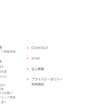
報
▼
CONTACT
ィア
掲載情報
▼
shop
告
報告
▼
法人概要
報告書
tion
▼
プライバシーポリシー
​
利用規約
たい
募集
付のお願い
ンティア募集
ーター