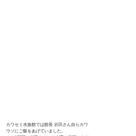
カワセミ水族館では館長 
岩田
さん自らカワ
ウソにご飯をあげていました。