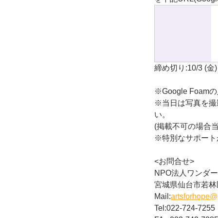
締め切り:10/3 (金)
※Google F
※当日は写真を撮
い。
(掲載不可の場合
※特別なサポート
<お問合せ>
NPO法人ワンダーアー
宮城県仙台市若林区
Mail:
artsforhope@
Tel:022-724-7255