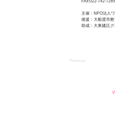
FAx:022-742-728
主催：NPO法人ワンダ
後援：大船渡市教
助成：大東建託グ
Previous