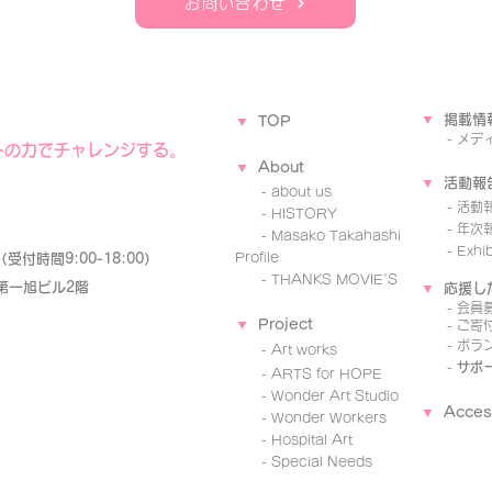
お問い合わせ
▼
掲載情
▼
TOP
-
メデ
トの力でチャレンジする。
▼
A
b
o
ut
▼
活動報
- about us
-
活動
- ​HISTORY
- 年次
-
Masako Takahashi
- Exhibi
Profile
85（受付時間9:00-18:00）
-
THANKS MOVIE'S
 第一旭ビル2階
▼
応援し
-
会員
▼
Project
-
ご寄
-
ボラ
-
Art works
-
サポ
-
ARTS for HOPE
-
Wo
nder Art Studio
▼
Acces
-
Wonder Workers
-
Hospital Art
-
Special Needs