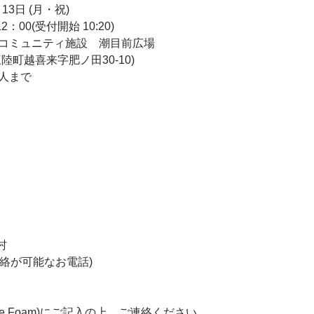
13日 (月・祝)
2：00(受付開始 10:20)
コミュニティ施設　潮目前広場
陸町越喜来字肥ノ田30-10)
人まで
村
連絡が可能なお電話)
gle Foam)にご記入の上、ご連絡ください。