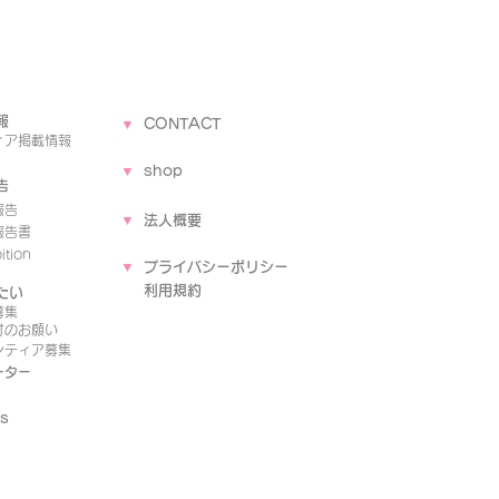
報
▼
CONTACT
ィア
掲載情報
▼
shop
告
報告
▼
法人概要
報告書
tion
▼
プライバシーポリシー
​
利用規約
たい
募集
付のお願い
ンティア募集
ーター
s