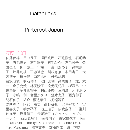
Databricks
Pinterest Japan
​
寄付・会員
佐藤保雄 田中長子 澤田克己 石毛愼也 石毛恭
子 石毛隆史
石毛珠美 石毛啓介 石毛純子 佐
藤仁志 柳田誠二 守栄一
富田あつ子 高橋康
子 坪井利枝 工藤裕恵 関根さゑ 本田容子
大
方智子 植松健 白髪宏司 丹治武志
前沢明枝 明石伸子
池田忠利 高橋悦子 北川衆
一 金子史絵 林美沙子 松元美紀子
堺武男 中
道主悦 滝井真智子 村山令奈 三浦潤 河津あつ
子
小嶋一利 宮里かをり 笠木恵子 西方郁子
明石伸子 M.O
渡邉恭子 梶谷陽子
野﨑春子 阿部千恵美 高野好眞 宍戸登美子 宮
里喜久子 柳井琴子 池上浩子 伊吹広子 下瀬川
佐洋子
坂井健二 長尾浩二（カットショップショ
ーン ） 石坂真智子 泉谷則子 古家貴代美 Rin
Takahashi Takuya Kishimoto
Junichiro Onuki
Yuki Matsuura 清宮恵美 室橋勝彦 細川正彦