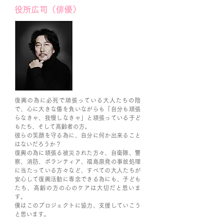
役所広司（俳優）
復興の為に必死で頑張っている大人たちの陰
で、心に大きな傷を負いながらも「自分も頑張
らなきゃ、我慢しなきゃ」と頑張っている子ど
もたち、そして高齢者の方。
彼らの笑顔を守る為に、自分に何か出来ること
はないだろうか？
復興の為に頑張る被災された方々、自衛隊、警
察、消防、ボランティア、福島原発の事故処理
に当たっている方々など、すべての大人たちが
安心して復興活動に専念できる為にも、子ども
たち、高齢の方の心のケアは大切だと思いま
す。
僕はこのプロジェクトに協力、支援していこう
と思います。