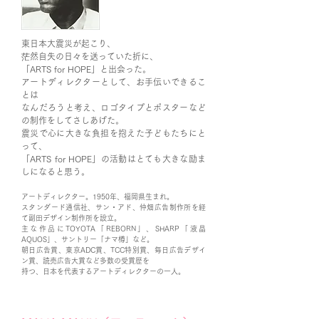
東日本大震災が起こり、
茫然自失の日々を送っていた折に、
「ARTS for HOPE」と出会った。
アートディレクターとして、お手伝いできるこ
とは
なんだろうと考え、ロゴタイプとポスターなど
の制作をしてさしあげた。
震災で心に大きな負担を抱えた子どもたちにと
って、
「ARTS for HOPE」の活動はとても大きな励ま
しになると思う。
アートディレクター。1950年、福岡県生まれ。
スタンダード通信社、サン・アド、仲畑広告制作所を経
て副田デザイン制作所を設立。
主な作品にTOYOTA「REBORN」、SHARP「液晶
AQUOS」、サントリー「ナマ樽」など。
朝日広告賞、東京ADC賞、TCC特別賞、毎日広告デザイ
ン賞、読売広告大賞など多数の受賞歴を
持つ、日本を代表するアートディレクターの一人。