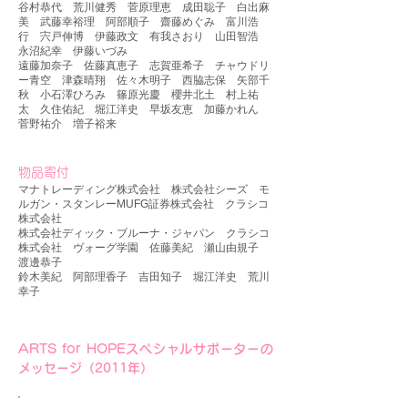
谷村恭代 荒川健秀 菅原理恵 成田聡子 白出麻
美 武藤幸裕理
阿部順子 齋藤めぐみ 富川浩
行 宍戸伸博 伊藤政文 有我さおり 山田智浩
永沼紀幸 伊藤いづみ
遠藤加奈子 佐藤真恵子
志賀亜希子 チャウドリ
ー青空 津森晴翔 佐々木明子 西脇志保
矢部千
秋 小石澤ひろみ 篠原光慶 櫻井北土 村上祐
太 久住佑紀 堀江洋史 早坂友恵 加藤かれん
菅野祐介 増子裕来
​
物品寄付
マナトレーディング株式会社 株式会社シーズ モ
ルガン・スタンレーMUFG証券株式会社 クラシコ
株式会社
株式会社ディック・ブルーナ・ジャパン クラシコ
株式会社 ヴォーグ学園
佐藤美紀 瀬山由規子
渡邊恭子
鈴木美紀 阿部理香子 吉田知子 堀江洋史 荒川
幸子
ARTS for HOPEスペシャルサポーターの
メッセージ
​（2011年）