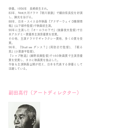
俳優。1956年 長崎県生まれ。
83年、NHK大河ドラマ『徳川家康』で織田信長役を好演
し、脚光を浴びる。
88年、日本・スイス合作映画『アナザーウェイ D機関情
報』(山下耕作監督)で映画初主演。
90年に主演した『オーロラの下で』(後藤俊夫監督)で日
本アカデミー賞優秀主演男優賞を受賞。
その他、主演ドラマでギャラクシー賞他、多くの賞を受
賞。
96年、『Shall we ダンス？』(周防正行監督)、『眠る
男』(小栗康平監督)、
『シャブ極道』(細野辰興監督)で14の映画賞で主演男優
賞を受賞し、まさに映画賞を独占した。
今後も主演映画公開が控え、日本を代表する俳優として
活躍している。
副田高行（アートディレクター）