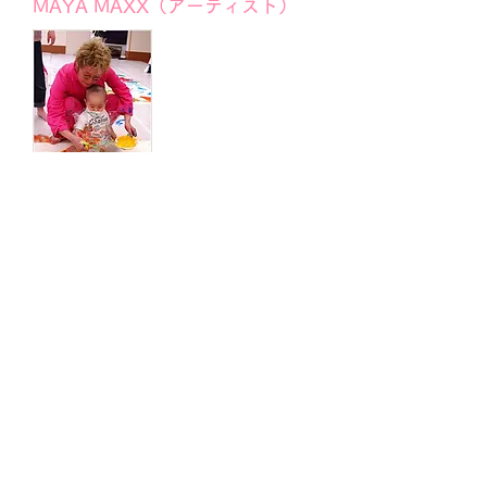
MAYA MAXX（アーティスト）
1000年に一度の大災害だそうです。つまり
1000年間誰も経験しなかったことを私たちは
経験しているということです。これを自分や社
会に活かすことができなかったら、私たちは何
のためにいるのだ？ということになるように思
います。
そして1000年前にはなかった原子力発電所が
まき散らした放射能は、おそらく長く私たちを
苦しめることになるでしょう。
戦争が引き起こした破壊から復興したように時
間も努力もお金もたくさんたくさんかかるけど
物は直ると思います。
でも人のこころはもっともっと時間がかかるで
しょう。放射能も。
私たちの国に起こったこの試練を腹に据えなけ